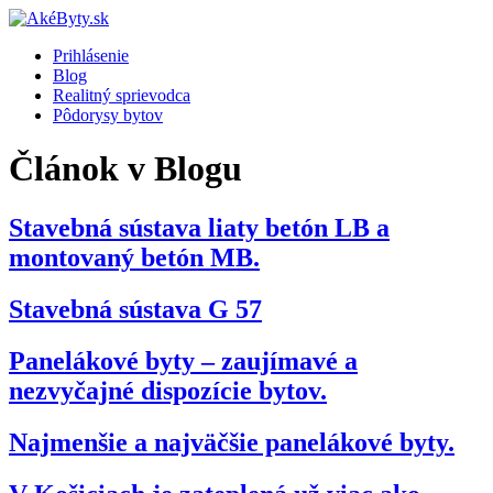
Prihlásenie
Blog
Realitný sprievodca
Pôdorysy bytov
Článok v Blogu
Stavebná sústava liaty betón LB a
montovaný betón MB.
Stavebná sústava G 57
Panelákové byty – zaujímavé a
nezvyčajné dispozície bytov.
Najmenšie a najväčšie panelákové byty.