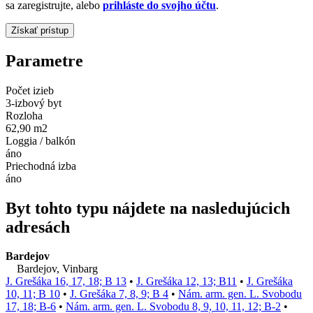
sa zaregistrujte, alebo
prihláste do svojho účtu
.
Parametre
Počet izieb
3-izbový byt
Rozloha
62,90 m2
Loggia / balkón
áno
Priechodná izba
áno
Byt tohto typu nájdete na nasledujúcich
adresách
Bardejov
Bardejov, Vinbarg
J. Grešáka 16, 17, 18; B 13
•
J. Grešáka 12, 13; B11
•
J. Grešáka
10, 11; B 10
•
J. Grešáka 7, 8, 9; B 4
•
Nám. arm. gen. L. Svobodu
17, 18; B-6
•
Nám. arm. gen. L. Svobodu 8, 9, 10, 11, 12; B-2
•