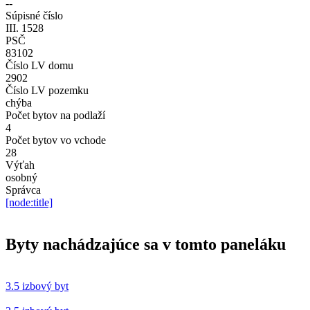
--
Súpisné číslo
III. 1528
PSČ
83102
Číslo LV domu
2902
Číslo LV pozemku
chýba
Počet bytov na podlaží
4
Počet bytov vo vchode
28
Výťah
osobný
Správca
[node:title]
Byty nachádzajúce sa v tomto paneláku
3.5 izbový byt