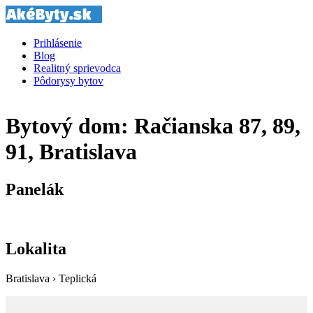
Prihlásenie
Blog
Realitný sprievodca
Pôdorysy bytov
Bytový dom: Račianska 87, 89,
91, Bratislava
Panelák
Lokalita
Bratislava › Teplická