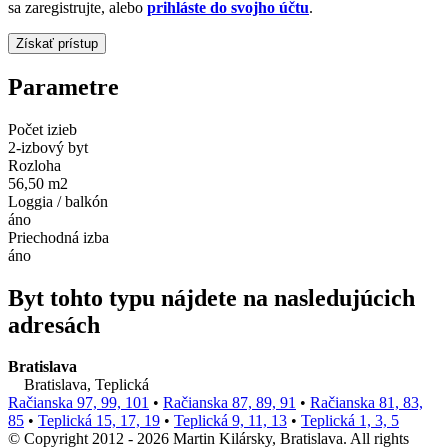
sa zaregistrujte, alebo
prihláste do svojho účtu
.
Parametre
Počet izieb
2-izbový byt
Rozloha
56,50 m2
Loggia / balkón
áno
Priechodná izba
áno
Byt tohto typu nájdete na nasledujúcich
adresách
Bratislava
Bratislava, Teplická
Račianska 97, 99, 101
•
Račianska 87, 89, 91
•
Račianska 81, 83,
85
•
Teplická 15, 17, 19
•
Teplická 9, 11, 13
•
Teplická 1, 3, 5
© Copyright 2012 - 2026 Martin Kilársky, Bratislava. All rights