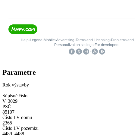
Parametre
Rok výstavby
--
Súpisné číslo
V. 3029
PSČ
85107
Číslo LV domu
2365
Číslo LV pozemku
4489, 4488