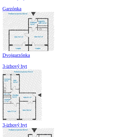
Garzónka
Dvojgarzónka
3-izbový byt
3-izbový byt