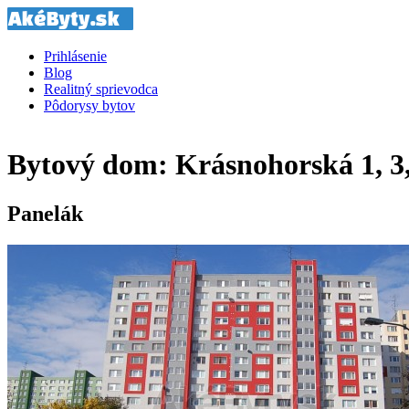
Prihlásenie
Blog
Realitný sprievodca
Pôdorysy bytov
Bytový dom: Krásnohorská 1, 3,
Panelák