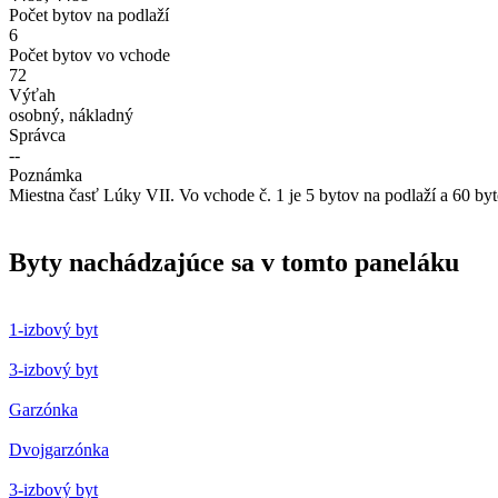
Počet bytov na podlaží
6
Počet bytov vo vchode
72
Výťah
osobný, nákladný
Správca
--
Poznámka
Miestna časť Lúky VII. Vo vchode č. 1 je 5 bytov na podlaží a 60 by
Byty nachádzajúce sa v tomto paneláku
1-izbový byt
3-izbový byt
Garzónka
Dvojgarzónka
3-izbový byt