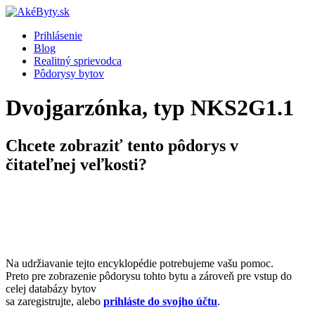
Prihlásenie
Blog
Realitný sprievodca
Pôdorysy bytov
Dvojgarzónka, typ NKS2G1.1
Chcete zobraziť tento pôdorys v
čitateľnej veľkosti?
Na udržiavanie tejto encyklopédie potrebujeme vašu pomoc.
Preto pre zobrazenie pôdorysu tohto bytu a zároveň pre vstup do
celej databázy bytov
sa zaregistrujte, alebo
prihláste do svojho účtu
.