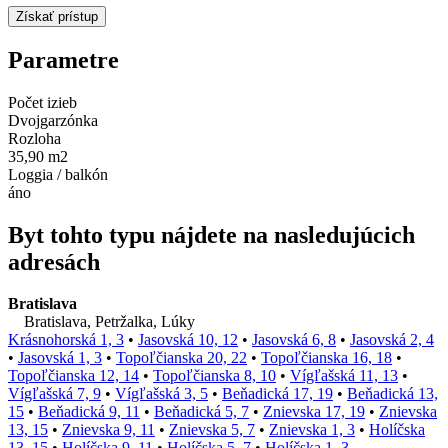
Parametre
Počet izieb
Dvojgarzónka
Rozloha
35,90 m2
Loggia / balkón
áno
Byt tohto typu nájdete na nasledujúcich
adresách
Bratislava
Bratislava, Petržalka, Lúky
Krásnohorská 1, 3
•
Jasovská 10, 12
•
Jasovská 6, 8
•
Jasovská 2, 4
•
Jasovská 1, 3
•
Topoľčianska 20, 22
•
Topoľčianska 16, 18
•
Topoľčianska 12, 14
•
Topoľčianska 8, 10
•
Vígľašská 11, 13
•
Vígľašská 7, 9
•
Vígľašská 3, 5
•
Beňadická 17, 19
•
Beňadická 13,
15
•
Beňadická 9, 11
•
Beňadická 5, 7
•
Znievska 17, 19
•
Znievska
13, 15
•
Znievska 9, 11
•
Znievska 5, 7
•
Znievska 1, 3
•
Holíčska
13, 15
•
Holíčska 9, 11
•
Holíčska 5, 7
•
Holíčska 1, 3