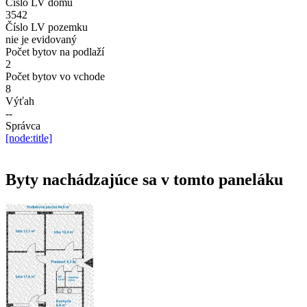
Číslo LV domu
3542
Číslo LV pozemku
nie je evidovaný
Počet bytov na podlaží
2
Počet bytov vo vchode
8
Výťah
--
Správca
[node:title]
Byty nachádzajúce sa v tomto paneláku