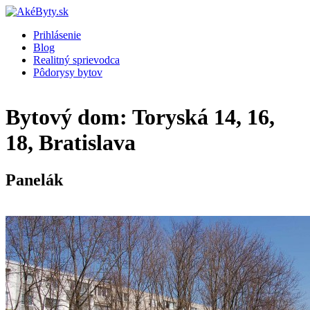
Prihlásenie
Blog
Realitný sprievodca
Pôdorysy bytov
Bytový dom: Toryská 14, 16,
18, Bratislava
Panelák