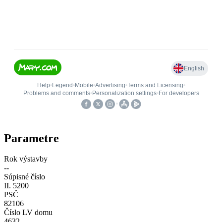
Parametre
Rok výstavby
--
Súpisné číslo
II. 5200
PSČ
82106
Číslo LV domu
4632