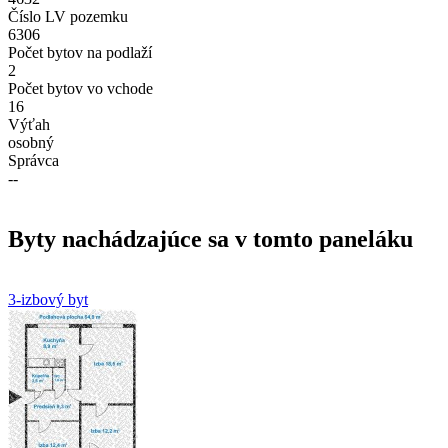
Číslo LV pozemku
6306
Počet bytov na podlaží
2
Počet bytov vo vchode
16
Výťah
osobný
Správca
--
Byty nachádzajúce sa v tomto paneláku
3-izbový byt