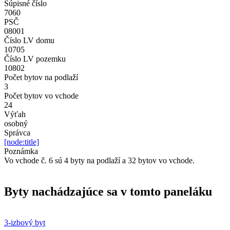
Súpisné číslo
7060
PSČ
08001
Číslo LV domu
10705
Číslo LV pozemku
10802
Počet bytov na podlaží
3
Počet bytov vo vchode
24
Výťah
osobný
Správca
[node:title]
Poznámka
Vo vchode č. 6 sú 4 byty na podlaží a 32 bytov vo vchode.
Byty nachádzajúce sa v tomto paneláku
3-izbový byt