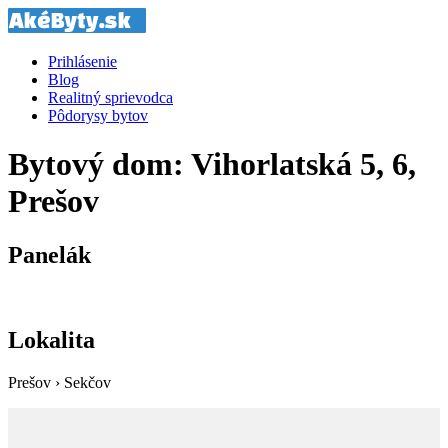
Prihlásenie
Blog
Realitný sprievodca
Pôdorysy bytov
Bytový dom: Vihorlatská 5, 6,
Prešov
Panelák
Lokalita
Prešov › Sekčov