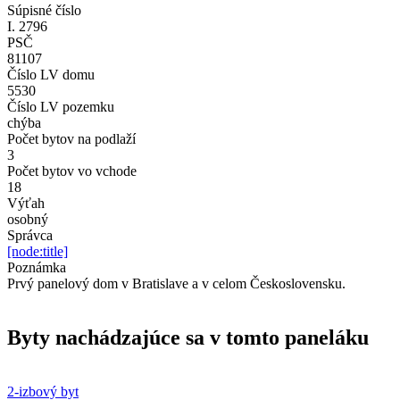
Súpisné číslo
I. 2796
PSČ
81107
Číslo LV domu
5530
Číslo LV pozemku
chýba
Počet bytov na podlaží
3
Počet bytov vo vchode
18
Výťah
osobný
Správca
[node:title]
Poznámka
Prvý panelový dom v Bratislave a v celom Československu.
Byty nachádzajúce sa v tomto paneláku
2-izbový byt