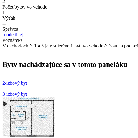
2
Počet bytov vo vchode
11
Výťah
--
Správca
[node:title]
Poznámka
Vo vchodoch č. 1 a 5 je v suteréne 1 byt, vo vchode č. 3 sú na podlaží
Byty nachádzajúce sa v tomto paneláku
2-izbový byt
3-izbový byt