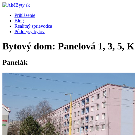
Prihlásenie
Blog
Realitný sprievodca
Pôdorysy bytov
Bytový dom: Panelová 1, 3, 5, K
Panelák