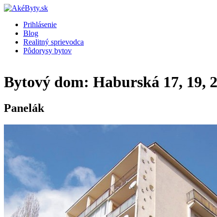
Prihlásenie
Blog
Realitný sprievodca
Pôdorysy bytov
Bytový dom: Haburská 17, 19, 21
Panelák