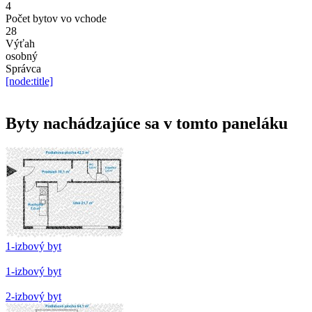
4
Počet bytov vo vchode
28
Výťah
osobný
Správca
[node:title]
Byty nachádzajúce sa v tomto paneláku
1-izbový byt
1-izbový byt
2-izbový byt