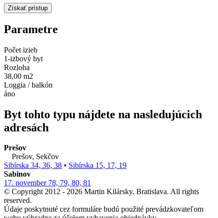
Parametre
Počet izieb
1-izbový byt
Rozloha
38,00 m2
Loggia / balkón
áno
Byt tohto typu nájdete na nasledujúcich
adresách
Prešov
Prešov, Sekčov
Sibírska 34, 36, 38
•
Sibírska 15, 17, 19
Sabinov
17. november 78, 79, 80, 81
© Copyright 2012 - 2026 Martin Kilársky, Bratislava. All rights
reserved.
Údaje poskytnuté cez formuláre budú použité prevádzkovateľom
webu výhradne za účelom vybavenia objednávky.